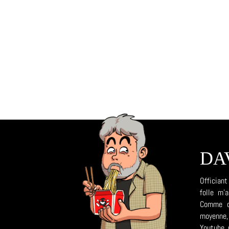
DA
Officiant
folle m'
Comme da
moyenne, 
Youtube, 