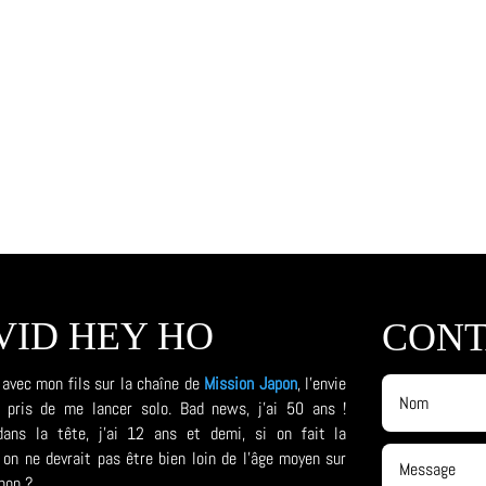
VID HEY HO
CONT
 avec mon fils sur la chaîne de
Mission Japon
, l'envie
a pris de me lancer solo. Bad news, j'ai 50 ans !
ns la tête, j'ai 12 ans et demi, si on fait la
on ne devrait pas être bien loin de l'âge moyen sur
non ?