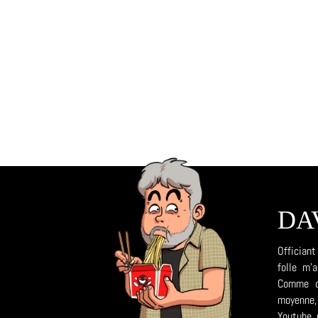
DA
Officiant
folle m'
Comme da
moyenne, 
Youtube, 