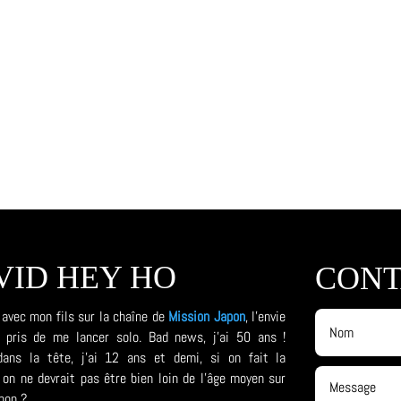
VID HEY HO
CONT
 avec mon fils sur la chaîne de
Mission Japon
, l'envie
a pris de me lancer solo. Bad news, j'ai 50 ans !
ns la tête, j'ai 12 ans et demi, si on fait la
on ne devrait pas être bien loin de l'âge moyen sur
non ?