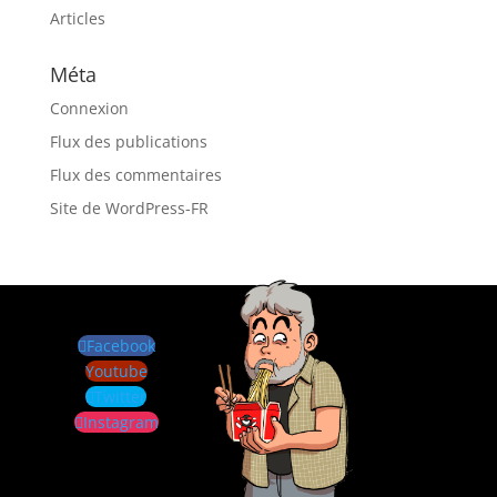
Articles
Méta
Connexion
Flux des publications
Flux des commentaires
Site de WordPress-FR
Facebook
Youtube
Twitter
Instagram