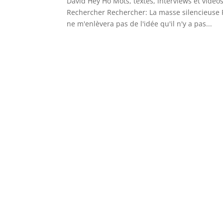
David Hey Ho Mots, textes, interviews et vidéo
Rechercher Rechercher: La masse silencieuse 
ne m'enlèvera pas de l'idée qu'il n'y a pas...