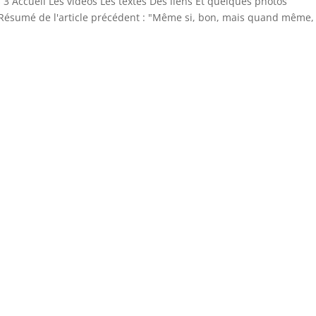
s 3 Accueil Les vidéos Les textes Des liens Et quelques photos
Résumé de l'article précédent : "Même si, bon, mais quand même,