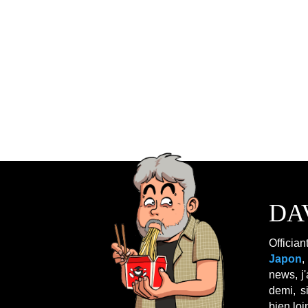
DA
Officia
Japon
,
news, j'
demi, s
bien lo