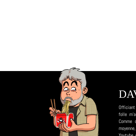
DA
Officiant
folle m'
Comme da
moyenne, 
Youtube, 