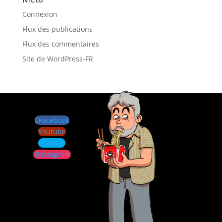
Connexion
Flux des publications
Flux des commentaires
Site de WordPress-FR
Facebook
Youtube
Twitter
Instagram